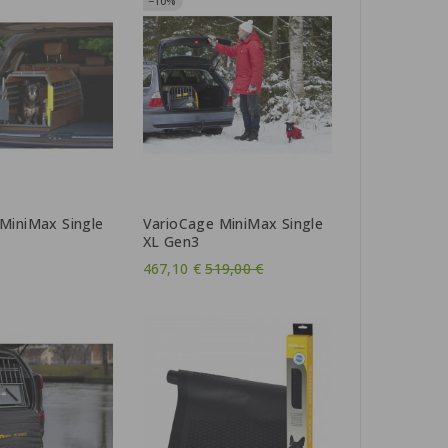
−10%
MiniMax Single
VarioCage MiniMax Single
XL Gen3
Tavahind
467,10 €
519,00 €