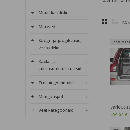
koera kui auto
Muud kasulikku
Kok
Maiused
Söögi- ja joogikausid,
Laost otsas
veepudelid
Kaela- ja

jalutusrihmad, traksid
Treeningvahendid

Mänguasjad

VarioCage
Veel kategooriaid

499,00 €