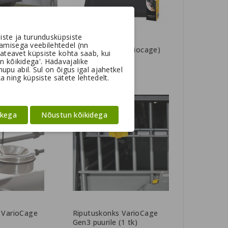
iste ja turundusküpsiste
amisega veebilehtedel (nn
kaitse MIMsafe
Silikoonmatt (Variocage)
ateavet küpsiste kohta saab, kui
puuri
un kõikidega'. Hädavajalike
pu abil. Sul on õigus igal ajahetkel
35,00 €
a ning küpsiste sätete lehtedelt.
ikega
Nõustun kõikidega
 VarioCage
Riputuskonks VarioCage
S
Gen3 puurile (1 tk)