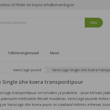
helista 5078266 või kirjuta info@smartdog.ee
Otsi
Tellimistingimused
Meist
VarioCage puurid
VarioCage Single ühe koera transp
 Single ühe koera transpordipuur
oCage transpordipuur on turvaline ja praktiline - puuri kõrvale jä
o pakiruumi mõõtudele lihtsalt muudetav. VarioCage puuride kohta
ee Variocage ühe koera puure on saadaval mitmes erinevas suuruses