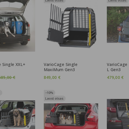
Laost otsas
Laost otsas
 Single XXL+
VarioCage Single
VarioCage 
MaxiMum Gen3
L Gen3
Tavahind
685,00 €
849,00 €
479,00 €
−10%
Laost otsas