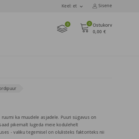
Sisene
Keel: et

0
0
Ostukorv
0,00 €
ordipuur
äb ruumi ka muudele asjadele. Puuri sügavus on
 saad pikemalt lugeda meie kodulehelt
 - valiku tegemisel on olulisteks faktoriteks nii