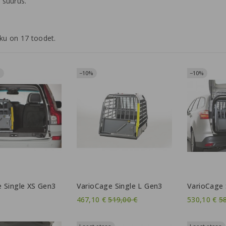
 suurus.
ku on 17 toodet.
−10%
−10%
 Single XS Gen3
VarioCage Single L Gen3
VarioCage 
Tavahind
T
467,10 €
519,00 €
530,10 €
5