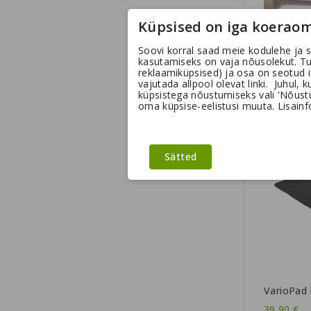
Küpsised on iga koeraom
Soovi korral saad meie kodulehe ja s
kasutamiseks on vaja nõusolekut. T
VarioCag
reklaamiküpsised) ja osa on seotud 
L Gen3
vajutada allpool olevat linki. Juhul, 
küpsistega nõustumiseks vali 'Nõustun
569,00 €
oma küpsise-eelistusi muuta. Lisainfo
Sätted
VarioPad
39,90 €