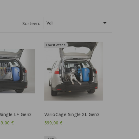

Vali
Sorteeri:
Laost otsas
Single L+ Gen3
VarioCage Single XL Gen3
avahind
89,00 €
599,00 €