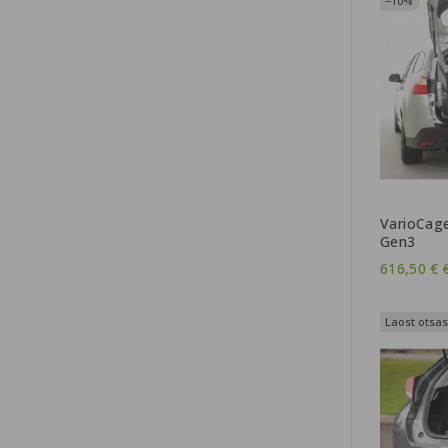
−10%
VarioCage
Gen3
616,50 €
Laost otsas