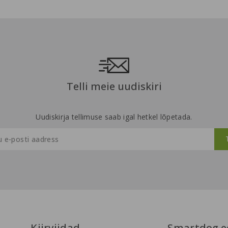
Telli meie uudiskiri
Uudiskirja tellimuse saab igal hetkel lõpetada.
Kiirviidad
Smartdog.e