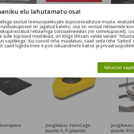
aniku elu lahutamatu osa!
ellega seotud teenusepakkujate küpsiseseadistusi muuta. Analüütil
urundusküpsised on jagatud kaheks, osa on seotud reklaamide kuv
e Single Compact
VarioCage Single Compact
Põrkeraua 
isikupärastatud reklaamiga sotsiaalmeedias (nn someküpsised). Lis
XL Gen3
Cover
kui sulle küpsised meeldivad, on kõige lihtsam valida variant 'Nõust
 vajalikega'.'Kui soovid teha muudatusi, saad seda teha 'Sätted' nu
Tavahind
553,50 €
615,00 €
33,90 €
t saad lugeda meie e-poe isikuandmete kaitse ja privaatsuspoliitik
Nõustun vajal
 koerapesa
Joogikauss VarioCage
Joogikauss
puurile 0,7l (plastik)
puurile RV