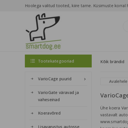
Hoolega valitud tooted, kiire tarne.
Küsimuste korral 

Tootekategooriad
Kõik brändid
VarioCage puurid

Avalehele
VarioGate väravad ja
VarioCage
vaheseinad
Ühe koera Vari
Koeravõred
vastavalt aut
www.smartdog.
Lisavarustus autosse