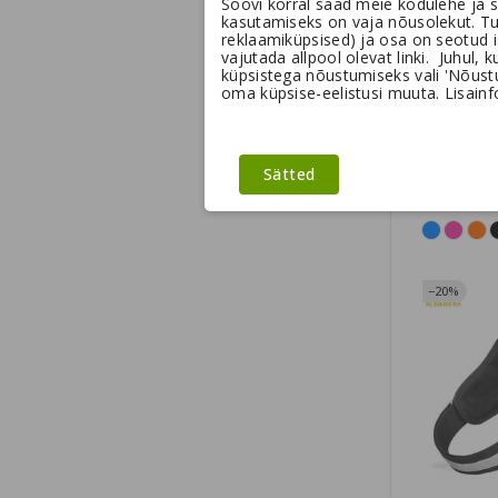
Soovi korral saad meie kodulehe ja s
kasutamiseks on vaja nõusolekut. T
reklaamiküpsised) ja osa on seotud 
vajutada allpool olevat linki. Juhul, 
küpsistega nõustumiseks vali 'Nõustun
oma küpsise-eelistusi muuta. Lisainfo
Dog Cope
Walk Air™
Sätted
46,95 €
−20%