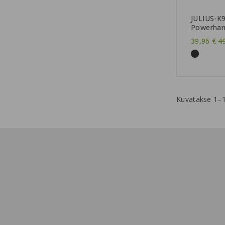
JULIUS-K
Powerharn
T
39,96 €
4
Kuvatakse 1–1