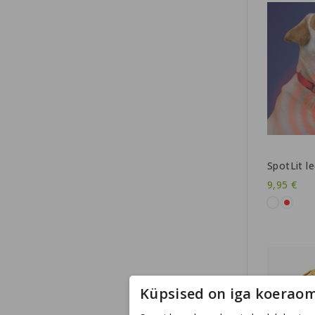
SpotLit le
9,95 €
Küpsised on iga koeraom