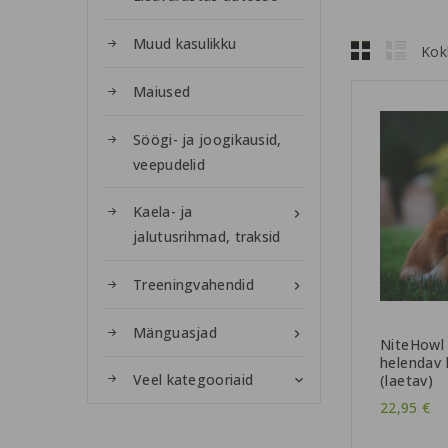
Muud kasulikku
Kok
Maiused
Söögi- ja joogikausid,
veepudelid
Kaela- ja

jalutusrihmad, traksid
Treeningvahendid

Mänguasjad

NiteHowl 
helendav 
Veel kategooriaid
(laetav)

22,95 €