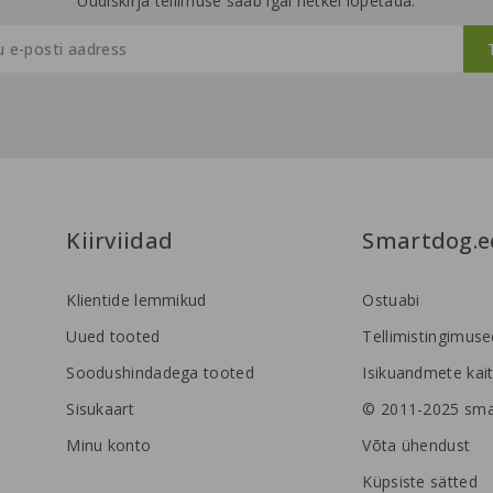
Uudiskirja tellimuse saab igal hetkel lõpetada.
Kiirviidad
Smartdog.e
Klientide lemmikud
Ostuabi
Uued tooted
Tellimistingimuse
Soodushindadega tooted
Isikuandmete kait
Sisukaart
© 2011-2025 sma
Minu konto
Võta ühendust
Küpsiste sätted