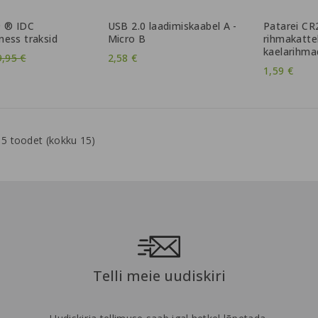
9 ® IDC
USB 2.0 laadimiskaabel A -
Patarei C
ess traksid
Micro B
rihmakatte
kaelarihma
avahind
9,95 €
2,58 €
1,59 €
5 toodet (kokku 15)
Telli meie uudiskiri