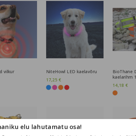
d vilkur
NiteHowl LED kaelavõru
BioThane D
kaelarihm
17,25 €
14,18 €
aniku elu lahutamatu osa!