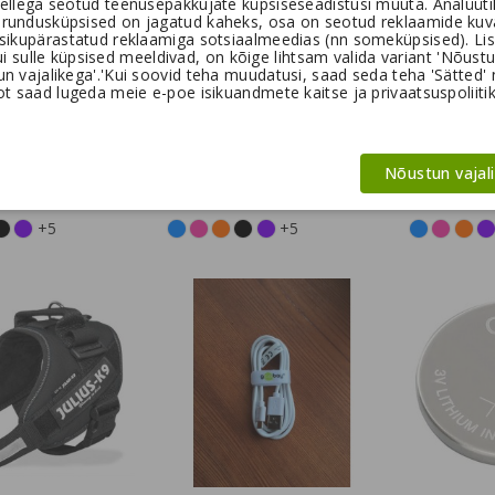
ellega seotud teenusepakkujate küpsiseseadistusi muuta. Analüütil
urundusküpsised on jagatud kaheks, osa on seotud reklaamide kuv
isikupärastatud reklaamiga sotsiaalmeedias (nn someküpsised). Lis
kui sulle küpsised meeldivad, on kõige lihtsam valida variant 'Nõust
 vajalikega'.'Kui soovid teha muudatusi, saad seda teha 'Sätted' nu
t saad lugeda meie e-poe isikuandmete kaitse ja privaatsuspoliitik
nhagen Comfort
Dog Copenhagen Urban
Dog Copen
 traksid
Style™ kaelarihm
Explorer™ 
Nõustun vajal
24,95 €
32,95 €
+5
+5