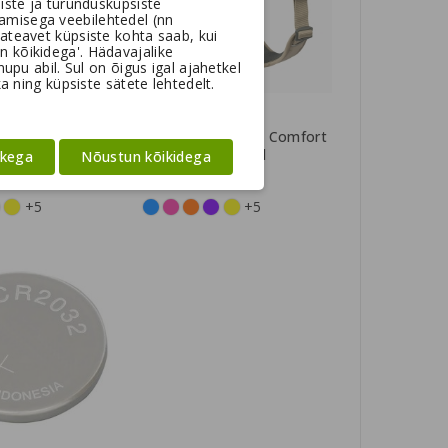
iste ja turundusküpsiste
amisega veebilehtedel (nn
ateavet küpsiste kohta saab, kui
un kõikidega'. Hädavajalike
pu abil. Sul on õigus igal ajahetkel
a ning küpsiste sätete lehtedelt.
hagen Urban
Dog Copenhagen Comfort
kaelarihm
Walk Pro™ traksid
ikega
Nõustun kõikidega
49,95 €
+5
+5