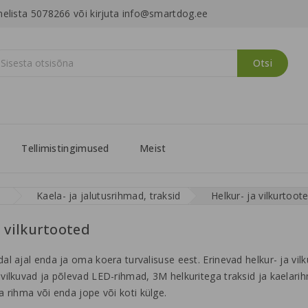
helista 5078266 või kirjuta info@smartdog.ee
Otsi
Tellimistingimused
Meist
Kaela- ja jalutusrihmad, traksid
Helkur- ja vilkurtoot
a vilkurtooted
al ajal enda ja oma koera turvalisuse eest. Erinevad helkur- ja vil
vilkuvad ja põlevad LED-rihmad, 3M helkuritega traksid ja kaelarih
a rihma või enda jope või koti külge.