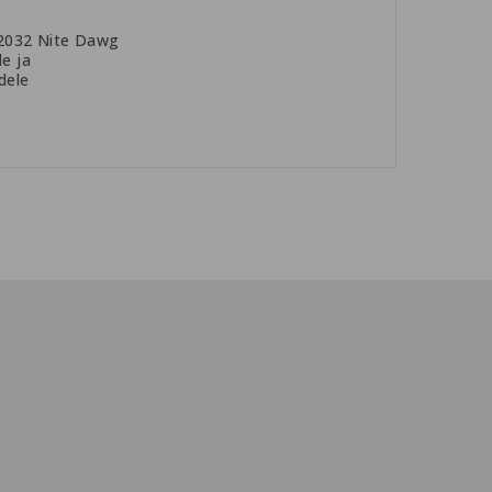
R2032 Nite Dawg
le ja
dele