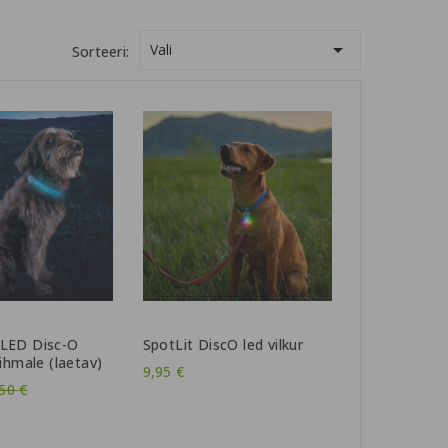

Vali
Sorteeri:
LED Disc-O
SpotLit DiscO led vilkur
ihmale (laetav)
9,95 €
ahind
50 €