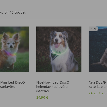
ku on 15 toodet.
−15%
Mini Led DiscO
NiteHowl Led DiscO
NiteDog® 
kaelavõru
helendav kaelavõru
kate kaelar
(laetav)
Tav
24,23 €
28,
24,90 €