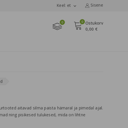
Sisene
Keel: et

0
0
Ostukorv
0,00 €
ed
kurtooted aitavad silma paista hämaral ja pimedal ajal.
mad ning pisikesed tulukesed, mida on lihtne