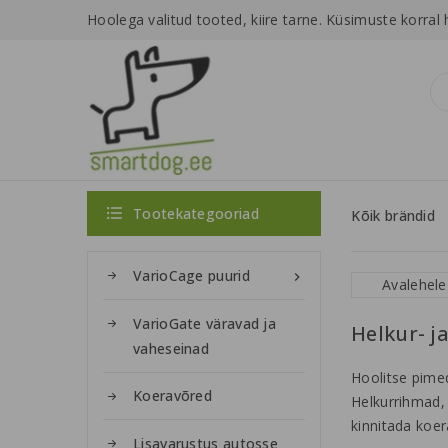
Hoolega valitud tooted, kiire tarne.
Küsimuste korral 

Tootekategooriad
Kõik brändid
VarioCage puurid

Avalehele
VarioGate väravad ja
Helkur- j
vaheseinad
Hoolitse pimed
Koeravõred
Helkurrihmad, 
kinnitada koer
Lisavarustus autosse