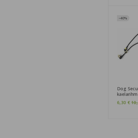
−40%
Dog Securi
kaelarihm
Ta
6,30 €
10,