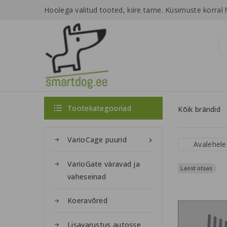
Hoolega valitud tooted, kiire tarne.
Küsimuste korral 

Tootekategooriad
Kõik brändid
VarioCage puurid

Avalehele
VarioGate väravad ja
Laost otsas
Laost otsas
vaheseinad
Koeravõred
Lisavarustus autosse