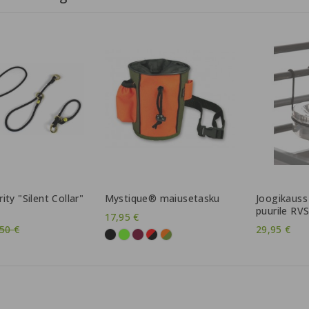
ty "Silent Collar"
Mystique® maiusetasku
Joogikauss
puurile RV
17,95 €
vahind
50 €
29,95 €