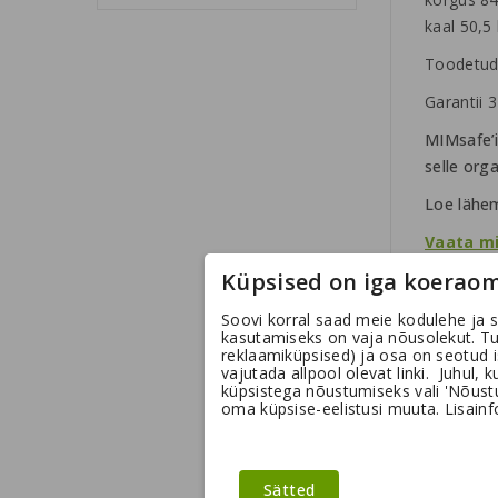
kaal 50,5
Toodetud
Garantii 3
MIMsafe’i
selle org
Loe lähem
Vaata mi
Küpsised on iga koeraom
NB! Puur 
Soovi korral saad meie kodulehe ja s
Variocage
kasutamiseks on vaja nõusolekut. T
reklaamiküpsised) ja osa on seotud 
vajutada allpool olevat linki. Juhul, 
küpsistega nõustumiseks vali 'Nõustun
oma küpsise-eelistusi muuta. Lisainfo
Siia ju
Sätted