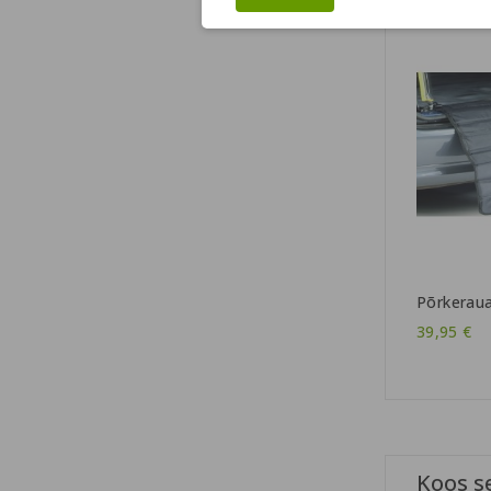
Põrkeraua
39,95 €
Koos s