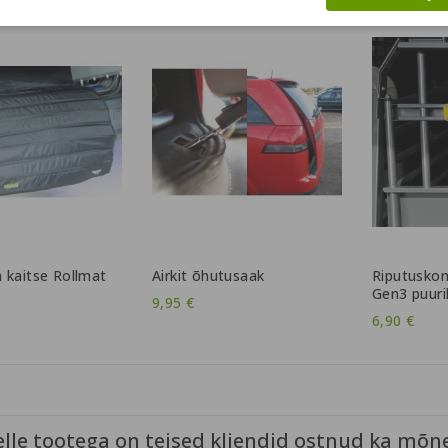
 kaitse Rollmat
Airkit õhutusaak
Riputusko
Gen3 puuril
9,95 €
6,90 €
elle tootega on teised kliendid ostnud ka mõne