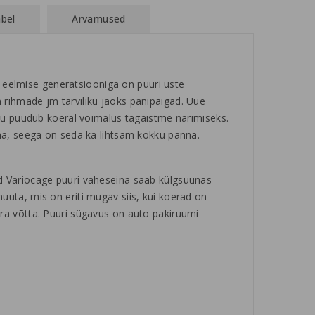
abel
Arvamused
eelmise generatsiooniga on puuri uste
 rihmade jm tarviliku jaoks panipaigad. Uue
õttu puudub koeral võimalus tagaistme närimiseks.
una, seega on seda ka lihtsam kokku panna.
ud Variocage puuri vaheseina saab külgsuunas
uuta, mis on eriti mugav siis, kui koerad on
ära võtta. Puuri sügavus on auto pakiruumi