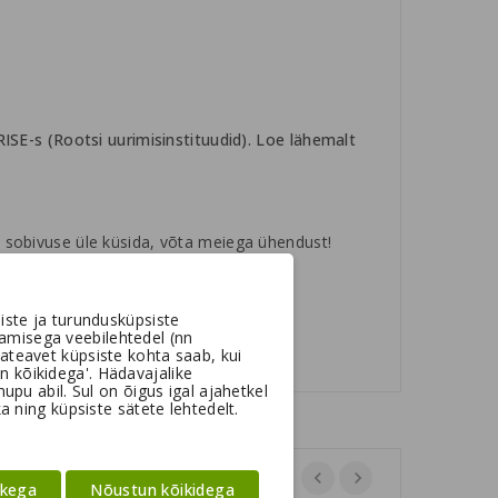
SE-s (Rootsi uurimisinstituudid).
Loe lähemalt
d sobivuse üle küsida, võta meiega ühendust!
uuri
kokkupanemisjuhend
(video).
iste ja turundusküpsiste
amisega veebilehtedel (nn
ateavet küpsiste kohta saab, kui
un kõikidega'. Hädavajalike
pu abil. Sul on õigus igal ajahetkel
a ning küpsiste sätete lehtedelt.
ikega
Nõustun kõikidega