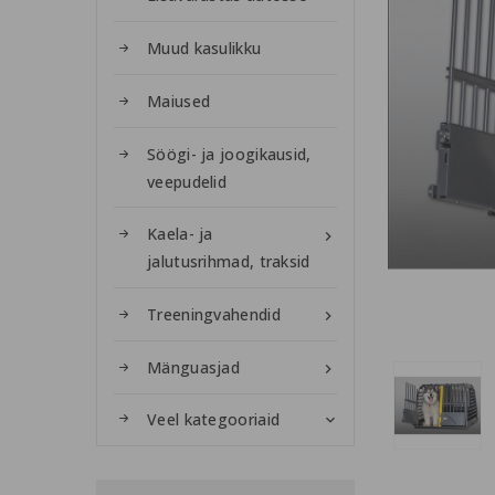
Muud kasulikku
Maiused
Söögi- ja joogikausid,
veepudelid
Kaela- ja

jalutusrihmad, traksid
Treeningvahendid

Mänguasjad

Veel kategooriaid
