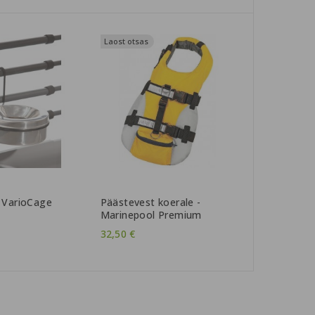
Laost otsas
 VarioCage
Päästevest koerale -
S
Marinepool Premium
32,50 €