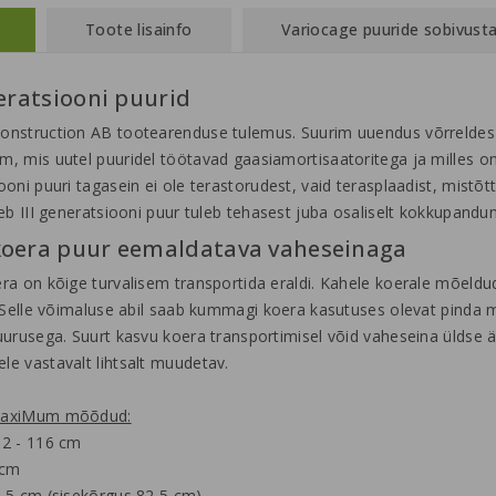
Toote lisainfo
Variocage puuride sobivust
neratsiooni puurid
nstruction AB tootearenduse tulemus. Suurim uuendus võrreldes 
, mis uutel puuridel töötavad gaasiamortisaatoritega ja milles on
ooni puuri tagasein ei ole terastorudest, vaid terasplaadist, mist
leb III generatsiooni puur tuleb tehasest juba osaliselt kokkupand
koera puur eemaldatava vaheseinaga
ra on kõige turvalisem transportida eraldi. Kahele koerale mõeld
. Selle võimaluse abil saab kummagi koera kasutuses olevat pinda m
uurusega. Suurt kasvu koera transportimisel võid vaheseina üldse 
e vastavalt lihtsalt muudetav.
MaxiMum mõõdud:
92 - 116 cm
 cm
,5 cm (sisekõrgus 82,5 cm)