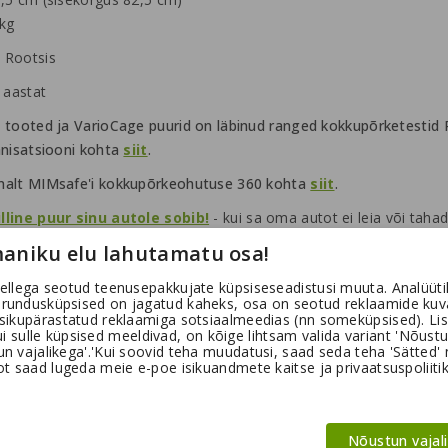
 kg
 Rootsis
 aastat
 tooted ja VarioCage puurid on läbinud ranged kokkupõrketestid RI
anisatsiooni kohta
siit
.
alt MIMsafe'i kokkupõrkeohutuse 360 ​​kohta
siit
.
lline puur sinu autole sobib!
- kui sa oma autot ei leia või taha
aniku elu lahutamatu osa!
tuleb osadena ja tuleb endal kokku panna. Variocage kahe koera p
ellega seotud teenusepakkujate küpsiseseadistusi muuta. Analüütil
 III generatsiooni puuri
avariitesti video
.
urundusküpsised on jagatud kaheks, osa on seotud reklaamide kuv
isikupärastatud reklaamiga sotsiaalmeedias (nn someküpsised). Lis
kui sulle küpsised meeldivad, on kõige lihtsam valida variant 'Nõust
 vajalikega'.'Kui soovid teha muudatusi, saad seda teha 'Sätted' nu
t saad lugeda meie e-poe isikuandmete kaitse ja privaatsuspoliitik
urde sobiks veel:
Nõustun vajal