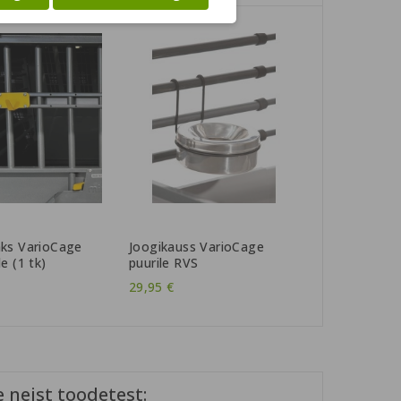
Laost otsas
nks VarioCage
Joogikauss VarioCage
Koerapesa 
e (1 tk)
puurile RVS
On Track
29,95 €
79,90 €
 neist toodetest: