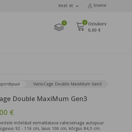
Sisene
Keel: et

0
0
Ostukorv
0,00 €
spordipuur
VarioCage Double MaxiMum Gen3
Cage Double MaxiMum Gen3
00 €
koertele mõeldud eemaldatava vaheseinaga autopuur.
ügavus 92 - 116 cm, laius 106 cm, kõrgus 84,5 cm.