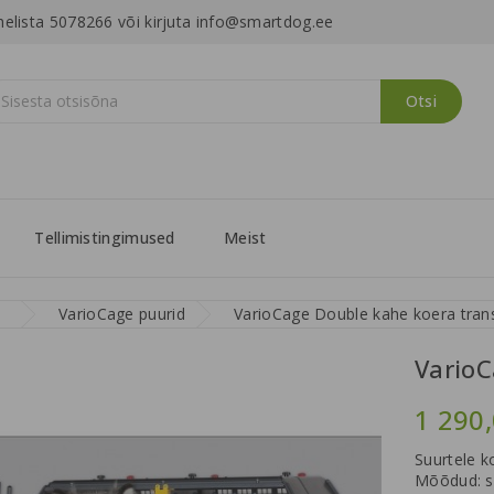
helista 5078266 või kirjuta info@smartdog.ee
Otsi
Tellimistingimused
Meist
VarioCage puurid
VarioCage Double kahe koera tran
Vario
1 290,
Suurtele 
M
õõdud:
s