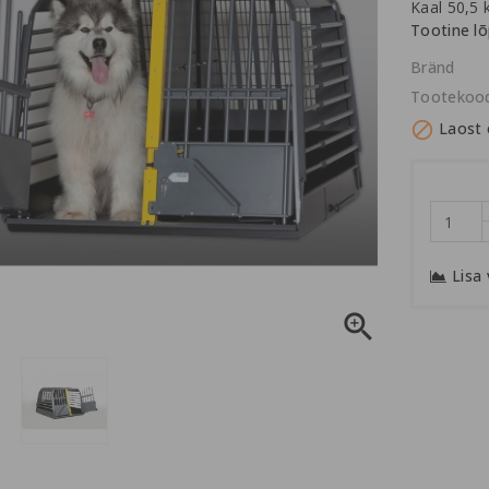
Kaal 50,5 
Tootine lõ
Bränd
Tootekoo

Laost 
Lisa
