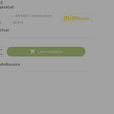
kg.
petatud.
: - AB Mim Construction
d
: 00310
otsas

Lisa ostukorvi
 võrdlusesse