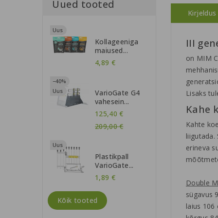
Uued tooted
Kirjeldus
Uus
III ge
Kollageeniga
maiused...
on MIM Co
4,89 €
mehhanism
generatsi
−40%
Uus
VarioGate G4
Lisaks tu
vahesein...
Kahe 
Regular
125,40 €
Kahte koe
price
209,00 €
liigutada
Uus
erineva s
Plastikpall
mõõtmetel
VarioGate...
1,89 €
Double 
sügavus 
Kõik tooted
laius 106
kõrgus 84