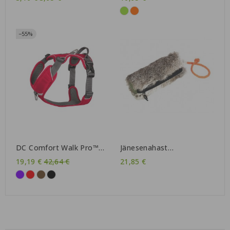
Kiwi Walker
−55%
DC Comfort Walk Pro™
Jänesenahast
traksid - vana mudeli
maiusedummy
Tavahind
19,19 €
42,64 €
21,85 €
lõpumüük