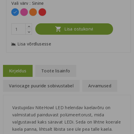
Vali värv : Sinine
Sinine
Roosa
Oranž
Punane

Lisa ostukorvi
Lisa võrdlusesse
Kirjeldus
Toote lisainfo
Variocage puuride sobivustabel
Arvamused
Vastupidav NiteHowl LED helendav kaelavõru on
valmistatud painduvast polümeertorust, mida
valgustavad kaks säravat LEDi. Seda on lihtne koerale
kaela panna, lihtsalt libista see üle pea talle kaela.