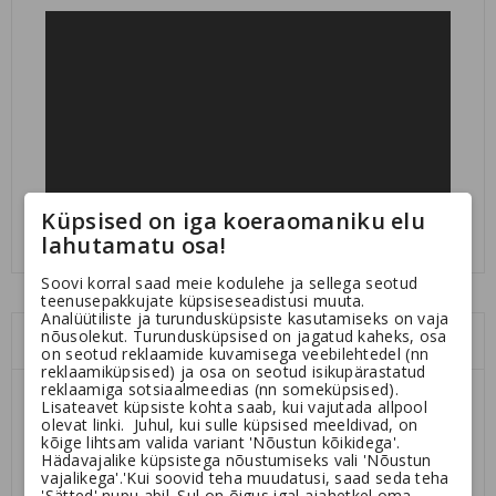
Küpsised on iga koeraomaniku elu
lahutamatu osa!
Soovi korral saad meie kodulehe ja sellega seotud
teenusepakkujate küpsiseseadistusi muuta.
Analüütiliste ja turundusküpsiste kasutamiseks on vaja
nõusolekut. Turundusküpsised on jagatud kaheks, osa
Siia juurde sobiks veel:
on seotud reklaamide kuvamisega veebilehtedel (nn
reklaamiküpsised) ja osa on seotud isikupärastatud
reklaamiga sotsiaalmeedias (nn someküpsised).
Lisateavet küpsiste kohta saab, kui vajutada allpool
olevat linki. Juhul, kui sulle küpsised meeldivad, on
kõige lihtsam valida variant 'Nõustun kõikidega'.
Hädavajalike küpsistega nõustumiseks vali 'Nõustun
vajalikega'.'Kui soovid teha muudatusi, saad seda teha
'Sätted' nupu abil. Sul on õigus igal ajahetkel oma