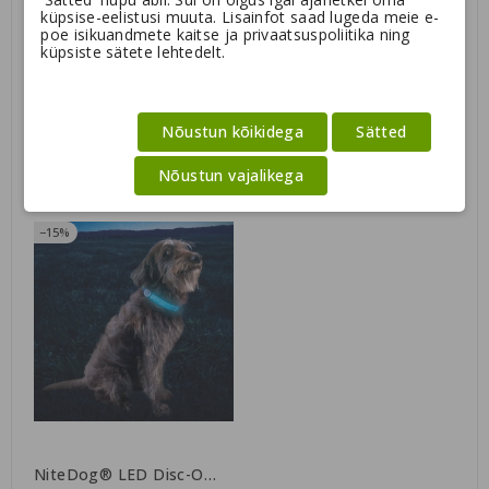
küpsise-eelistusi muuta. Lisainfot saad lugeda meie e-
poe isikuandmete kaitse ja privaatsuspoliitika ning
küpsiste sätete lehtedelt.
Nõustun kõikidega
Sätted
NiteHowl Led DiscO
SpotLit DiscO led vilkur
Nõustun vajalikega
helendav kaelavõru
24,90 €
9,95 €
(laetav)
−15%
NiteDog® LED Disc-O