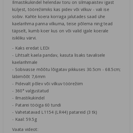
Ilmastikukindel helendav toru on silmapaistev igast
küljest, töörežiimiks kas pidev või vilkuv - vali ise
sobiv. Kahte koera korraga jalutades saad ühe
kaelarihma panna vilkuma, teise põlema ning tead
täpselt, kumb koer kus on või valid igale koerale
isikliku värvi.
- Kaks eredat LEDi
- Lihtsalt kaela pandav, kasuta lisaks tavalisele
kaelarihmale
- Sobivasse mõõtu lõigatav pikkuses 30.5cm - 68.5cm;
läbimõõt 7,6mm
- Pidevalt põlev või vilkuv töörežiim
- 360° valgustatud
- Ilmastikukindel
- Patarei tööiga 60 tundi
- Vahetatavad L1154 (LR44) patareid (3 tk)
- Kaal: 59.5g
Vaata videot: