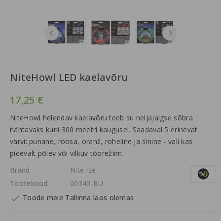
NiteHowl LED kaelavõru
17,25 €
NiteHowl helendav kaelavõru teeb su neljajalgse sõbra
nähtavaks kuni 300 meetri kaugusel. Saadaval 5 erinevat
värvi: punane, roosa, oranž, roheline ja sinine - vali kas
pidevalt põlev või vilkuv töörežiim.
Bränd
: Nite Ize
Tootekood
: 00340-BU

Toode meie Tallinna laos olemas