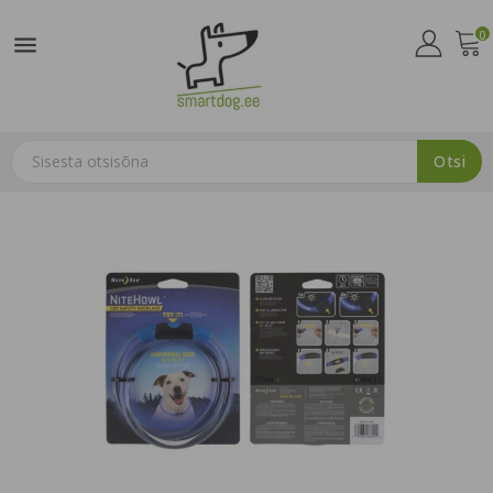
0

Otsi