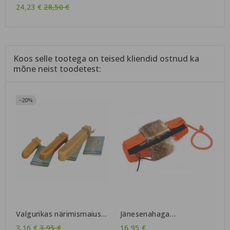
kate kaelarihmale (laetav)
Tavahind
24,23 €
28,50 €
Koos selle tootega on teised kliendid ostnud ka
mõne neist toodetest:
−20%
Valgurikas närimismaius
Jänesenahaga
seebu- ja jakipiimast |
maiusedummy
Tavahind
3,16 €
3,95 €
16,95 €