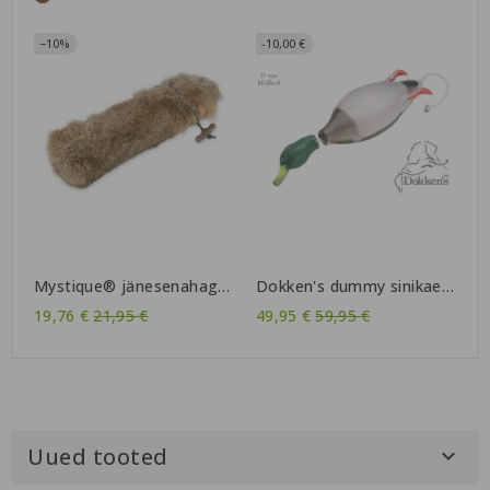
−10%
-10,00 €
Mystique® jänesenahaga
Dokken's dummy sinikael-
kaetud dummy (erinevad
part / Mallard
Tavahind
Tavahind
19,76 €
21,95 €
49,95 €
59,95 €
suurused)
Uued tooted
