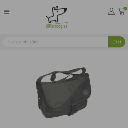
0

Otsi