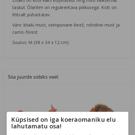
Lisaks on kotil kaks küljetaskut ning mitu väiksemat
taskut. Õlarihm on reguleeritava pikkusega. Kott on
lihtsalt puhastatav.
Värv: khaki-must, veinipunane-beež, roheline-must ja
camo-forest
Suurus: M (38 x 34 x 12 cm)
Siia juurde sobiks veel:
Küpsised on iga koeraomaniku elu
lahutamatu osa!