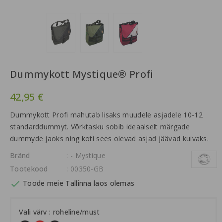
Dummykott Mystique® Profi
42,95 €
Dummykott Profi mahutab lisaks muudele asjadele 10-12
standarddummyt. Võrktasku sobib ideaalselt märgade
dummyde jaoks ning koti sees olevad asjad jäävad kuivaks.
Bränd
: - Mystique
Tootekood
: 00350-GB

Toode meie Tallinna laos olemas
Vali värv : roheline/must