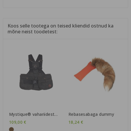
Koos selle tootega on teised kliendid ostnud ka
mõne neist toodetest:
Mystique® vahariidest
Rebasesabaga dummy
dummyvest "Trainer"
109,00 €
18,24 €