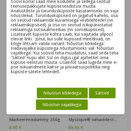
Soovi korral saad meie kodulehe ja sellega seotud
teenusepakkujate küpsiseseadistusi muuta.
Analüütiliste ja turundusküpsiste kasutamiseks on vaja
nõusolekut. Turundusküpsised on jagatud kaheks, osa
on seotud reklaamide kuvamisega veebilehtedel (nn
reklaamiküpsised) ja osa on seotud isikupärastatud
Mystique® linnukujuline
Rebasesabaga dummy
reklaamiga sotsiaalmeedias (nn someküpsised).
dummy
Lisateavet küpsiste kohta saab, kui vajutada allpool
17,90 €
18,24 €
olevat linki. Juhul, kui sulle küpsised meeldivad, on
kõige lihtsam valida variant 'Nõustun kõikidega'.
Hädavajalike küpsistega nõustumiseks vali 'Nõustun
vajalikega'.'Kui soovid teha muudatusi, saad seda teha
'Sätted' nupu abil. Sul on õigus igal ajahetkel oma
küpsise-eelistusi muuta. Lisainfot saad lugeda meie e-
poe isikuandmete kaitse ja privaatsuspoliitika ning
küpsiste sätete lehtedelt.
Nõustun kõikidega
Sätted
Nõustun vajalikega
Markeerimisdummy 250g
Mystique® vahariidest
treeningseelik
8,90 €
89,95 €