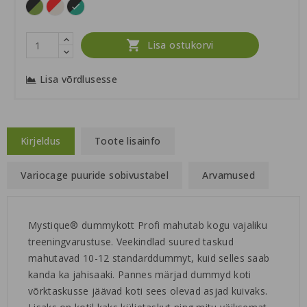
khaki/must
punane/beež
roheline/must

Lisa ostukorvi
Lisa võrdlusesse
Kirjeldus
Toote lisainfo
Variocage puuride sobivustabel
Arvamused
Mystique® dummykott Profi mahutab kogu vajaliku
treeningvarustuse. Veekindlad suured taskud
mahutavad 10-12 standarddummyt, kuid selles saab
kanda ka jahisaaki. Pannes märjad dummyd koti
võrktaskusse jäävad koti sees olevad asjad kuivaks.