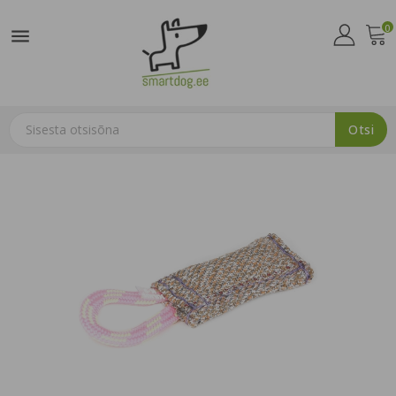
0

Otsi