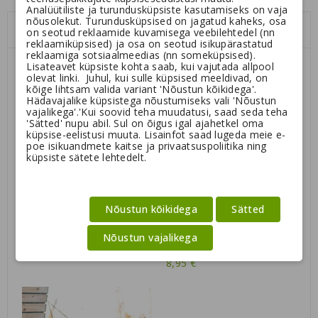
Analüütiliste ja turundusküpsiste kasutamiseks on vaja
nõusolekut. Turundusküpsised on jagatud kaheks, osa
Siia juurde sobiks veel:
on seotud reklaamide kuvamisega veebilehtedel (nn
reklaamiküpsised) ja osa on seotud isikupärastatud
reklaamiga sotsiaalmeedias (nn someküpsised).
Lisateavet küpsiste kohta saab, kui vajutada allpool
olevat linki. Juhul, kui sulle küpsised meeldivad, on
kõige lihtsam valida variant 'Nõustun kõikidega'.
Hädavajalike küpsistega nõustumiseks vali 'Nõustun
vajalikega'.'Kui soovid teha muudatusi, saad seda teha
'Sätted' nupu abil. Sul on õigus igal ajahetkel oma
küpsise-eelistusi muuta. Lisainfot saad lugeda meie e-
poe isikuandmete kaitse ja privaatsuspoliitika ning
küpsiste sätete lehtedelt.
Nõustun kõikidega
Sätted
1 arvamus(t)
Chuckit! Ultra pallid
Nõustun vajalikega
Külmkuivatatud maiused
11,13 €
koertele ja kassidele -
8,95 €
erinevad maitsed | Kiwi
Walker