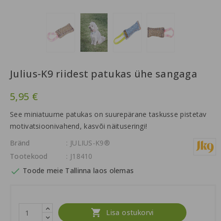
Julius-K9 riidest patukas ühe sangaga
5,95 €
See miniatuurne patukas on suurepärane taskusse pistetav
motivatsioonivahend, kasvõi näituseringi!
Bränd
: JULIUS-K9®
Tootekood
: J18410

Toode meie Tallinna laos olemas

Lisa ostukorvi