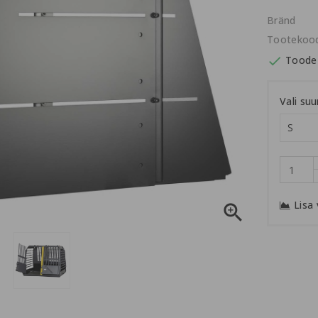
Bränd
Tootekoo

Toode 
Vali suu
Lisa
