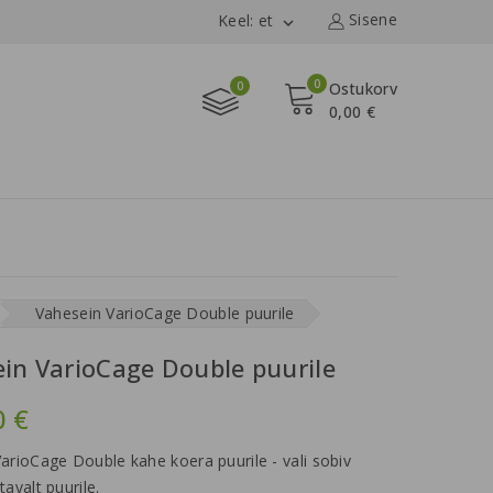
Sisene
Keel: et

0
0
Ostukorv
0,00 €
Vahesein VarioCage Double puurile
in VarioCage Double puurile
0 €
arioCage Double kahe koera puurile - vali sobiv
avalt puurile.