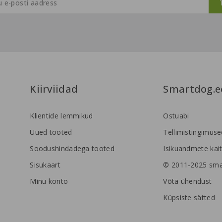
Kiirviidad
Smartdog.e
Klientide lemmikud
Ostuabi
Uued tooted
Tellimistingimuse
Soodushindadega tooted
Isikuandmete kait
Sisukaart
© 2011-2025 sma
Minu konto
Võta ühendust
Küpsiste sätted