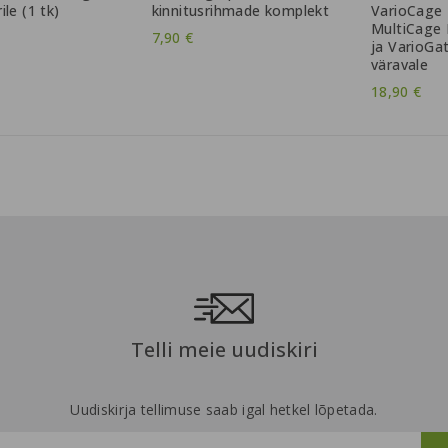
le (1 tk)
kinnitusrihmade komplekt
VarioCage 
MultiCage 
7,90 €
ja VarioGa
väravale
18,90 €
Telli meie uudiskiri
Uudiskirja tellimuse saab igal hetkel lõpetada.