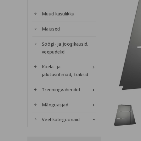
Muud kasulikku
Maiused
Söögi- ja joogikausid,
veepudelid
Kaela- ja

jalutusrihmad, traksid
Treeningvahendid

Mänguasjad

Veel kategooriaid
