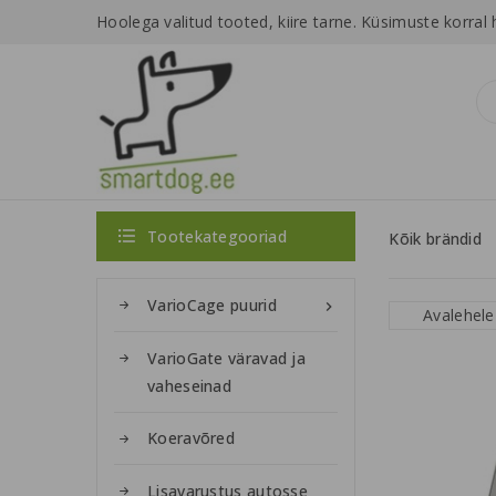
Hoolega valitud tooted, kiire tarne.
Küsimuste korral 

Tootekategooriad
Kõik brändid
VarioCage puurid

Avalehele
VarioGate väravad ja
vaheseinad
Koeravõred
Lisavarustus autosse