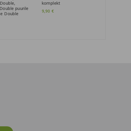
Double,
komplekt
Double puurile
9,90 €
te Double