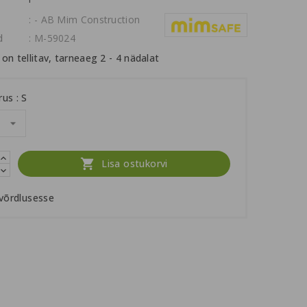
: - AB Mim Construction
d
: M-59024
on tellitav, tarneaeg 2 - 4 nädalat
rus : S

Lisa ostukorvi
 võrdlusesse