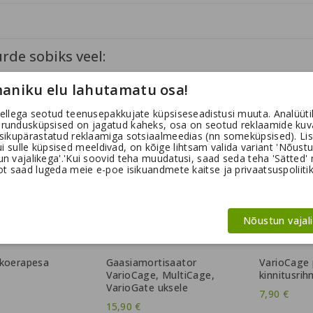
urde sobiks veel:
aniku elu lahutamatu osa!
ellega seotud teenusepakkujate küpsiseseadistusi muuta. Analüütil
urundusküpsised on jagatud kaheks, osa on seotud reklaamide kuv
isikupärastatud reklaamiga sotsiaalmeedias (nn someküpsised). Lis
kui sulle küpsised meeldivad, on kõige lihtsam valida variant 'Nõust
 vajalikega'.'Kui soovid teha muudatusi, saad seda teha 'Sätted' nu
t saad lugeda meie e-poe isikuandmete kaitse ja privaatsuspoliitik
Nõustun vajal
 koerapesa
Gaasiamortisaator
VarioCage 
VarioCage, MultiCage,
kinnitusri
VarioGate uksele
7,90 €
15,90 €