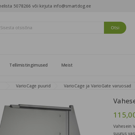
helista 5078266 või kirjuta info@smartdog.ee
Otsi
Tellimistingimused
Meist
VarioCage puurid
VarioCage ja VarioGate varuosad
Vahese
115,0
Vahesein V
suurus vast