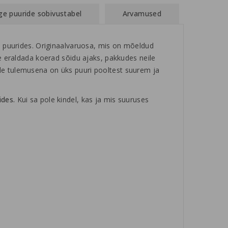
ge puuride sobivustabel
Arvamused
puurides. Originaalvaruosa, mis on mõeldud
eraldada koerad sõidu ajaks, pakkudes neile
lle tulemusena on üks puuri pooltest suurem ja
des.
Kui sa pole kindel, kas ja mis suuruses