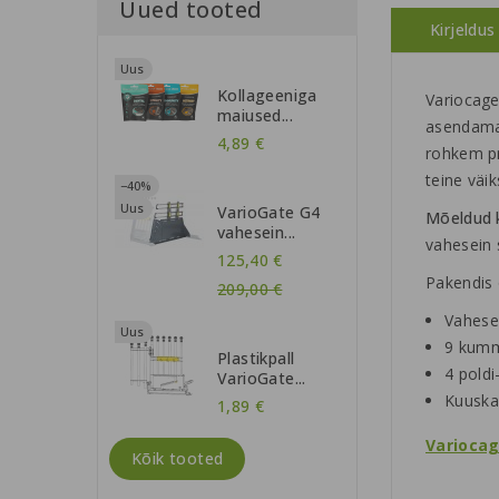
Uued tooted
Kirjeldus
Uus
Kollageeniga
Variocage
maiused...
asendamak
4,89 €
rohkem pr
teine väi
−40%
Uus
VarioGate G4
Mõeldud 
vahesein...
vahesein 
Regular
125,40 €
Pakendis 
price
209,00 €
Vahese
Uus
9 kumm
Plastikpall
4 poldi
VarioGate...
Kuuska
1,89 €
Variocag
Kõik tooted