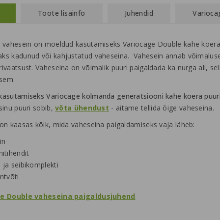
Toote lisainfo
Juhendid
Varioca
 vahesein on mõeldud kasutamiseks Variocage Double kahe koera 
s kadunud või kahjustatud vaheseina. Vahesein annab võimaluse 
ivaatsust. Vaheseina on võimalik puuri paigaldada ka nurga all, se
ksem.
kasutamiseks Variocage kolmanda generatsiooni kahe koera puuri
sinu puuri sobib,
võta ühendust
- aitame tellida õige vaheseina.
on kaasas kõik, mida vaheseina paigaldamiseks vaja läheb:
in
itihendit
- ja seibikomplekti
ntvõti
e Double vaheseina paigaldusjuhend