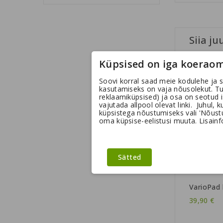
Siia ju
Küpsised on iga koeraom
Soovi korral saad meie kodulehe ja s
kasutamiseks on vaja nõusolekut. T
reklaamiküpsised) ja osa on seotud 
vajutada allpool olevat linki. Juhul, 
küpsistega nõustumiseks vali 'Nõustun
oma küpsise-eelistusi muuta. Lisainfo
Sätted
VarioPad
39,90 €