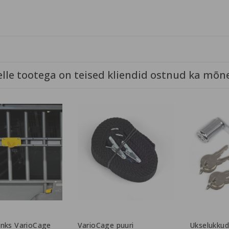
elle tootega on teised kliendid ostnud ka mõne
onks VarioCage
VarioCage puuri
Ukselukkud