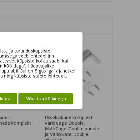
iste ja turundusküpsiste
amisega veebilehtedel (nn
ateavet küpsiste kohta saab, kui
un kõikidega'. Hädavajalike
pu abil. Sul on õigus igal ajahetkel
a ning küpsiste sätete lehtedelt.
ikega
Nõustun kõikidega
puuri
Ukselukkude komplekt
hmade komplekt
VarioCage Double,
MultiCage Double puurile
ja VarioGate Double
väravale